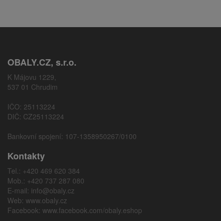
OBALY.CZ, s.r.o.
K Májovu 1229,
537 01 Chrudim
IČO: 25113224
DIČ: CZ25113224
Bankovní spojení: 107-1358950267/0100
Kontakty
Tel.: +420 469 620 384
Mob.: +420 737 287 080
E-mail:
info@obaly.cz
Web:
www.obaly.cz
Facebook:
www.facebook.com/obaly.eshop