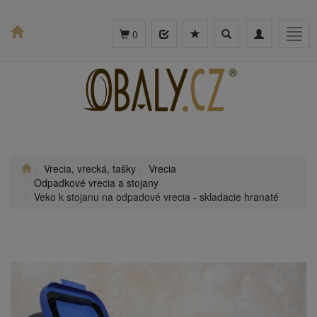
Toggle
Toggle
Togg
0
search
navigation
navig
Vrecia, vrecká, tašky
Vrecia
Odpadkové vrecia a stojany
Veko k stojanu na odpadové vrecia - skladacie hranaté