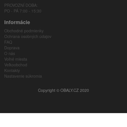
PROVOZNÍ DOBA:
PO - PÁ 7:00 - 15:30
Informácie
Obchodné podmienky
Ochrana osobných údajov
FAQ
Doprava
O nás
Voľné miesta
Veľkoobchod
Kontakty
Nastavenie súkromia
Copyright © OBALY.CZ 2020