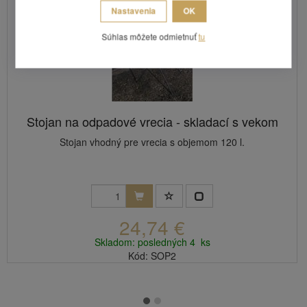
Nastavenia
OK
Súhlas môžete odmietnuť
tu
Stojan na odpadové vrecia - skladací s vekom
Stojan vhodný pre vrecia s objemom 120 l.
24,74 €
Skladom: posledných 4 ks
Kód: SOP2