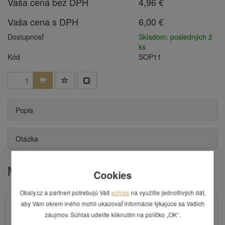
Vaša cena bez DPH
4,96 €
Vaša cena s DPH
6,00 €
Dostupnosť
Skladom: posledných 2
ks
Kód
SOP11
Popis
Otázka
Mohlo by Vás zaujímať
Cookies
Obaly.cz a partneri potrebujú Váš
súhlas
na využitie jednotlivých dát,
aby Vám okrem iného mohli ukazovať informácie týkajúce sa Vašich
záujmov. Súhlas udelíte kliknutím na políčko „OK“.