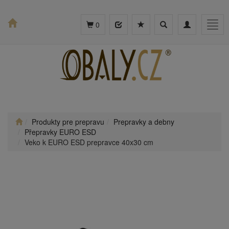
Toggle
Toggle
Togg
0
search
navigation
navig
Produkty pre prepravu
Prepravky a debny
Přepravky EURO ESD
Veko k EURO ESD prepravce 40x30 cm