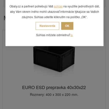
Otázka
Obaly.cz a partneri potrebujú Váš
súhlas
na využitie jednotlivých dát,
aby Vám okrem iného mohli ukazovať informácie týkajúce sa Vašich
Mohlo by Vás zaujímať
záujmov. Súhlas udelíte kliknutím na políčko „OK“.
Nastavenia
OK
Súhlas môžete odmietnuť
tu
Neskladná položka
EURO ESD prepravka 40x30x22
Rozmery: 400 x 300 x 220 mm.