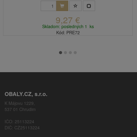
9,27 €
Skladom: posledných 1 ks
Kód: PRE72
OBALY.CZ, s.r.o.
K Májovu 1229,
537 01 Chrudim
IČO: 25113224
DIČ: CZ25113224