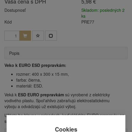
Vaša cena s DPH
5,98 €
Dostupnosť
Skladom: posledných 2
ks
Kód
PRE77
Popis
Veko k EURO ESD prepravkám:
rozmer: 400 x 300 x 15 mm,
farba: čierna,
materiál: ESD.
Veká k
ESD EURO prepravkám
sú vyrobené z elektricky
vodivého plastu. Spol'ahlivo zabraňujú elektrostatickému
výboju a odvádzajú už existujúci výboj.
Užijete ho hlavne v prípadoch, keď skládáte EURO prepravky na
seba (napríklad na palete alebo ve sklade).
Cookies