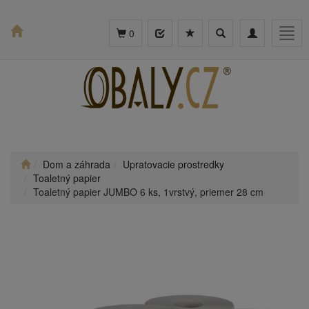
Toggle
Toggle
Togg
0
search
navigation
navig
Dom a záhrada
Upratovacie prostredky
Toaletný papier
Toaletný papier JUMBO 6 ks, 1vrstvý, priemer 28 cm