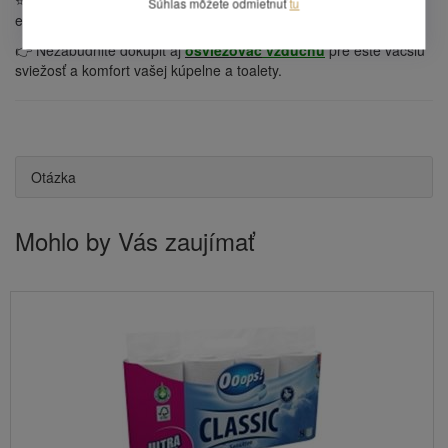
⭐
Toaletný papier JUMBO
– ekonomická, spoľahlivá a
Súhlas môžete odmietnuť
tu
ekologická voľba pre každodennú prevádzku.
👉 Nezabudnite dokúpiť aj
osviežovač
vzduchu
pre ešte väčšiu
sviežosť a komfort vašej kúpelne a toalety.
Otázka
Mohlo by Vás zaujímať