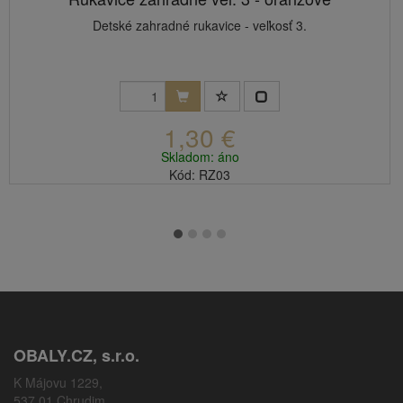
Detské zahradné rukavice - veľkosť 3.
1,30 €
Skladom: áno
Kód: RZ03
OBALY.CZ, s.r.o.
K Májovu 1229,
537 01 Chrudim