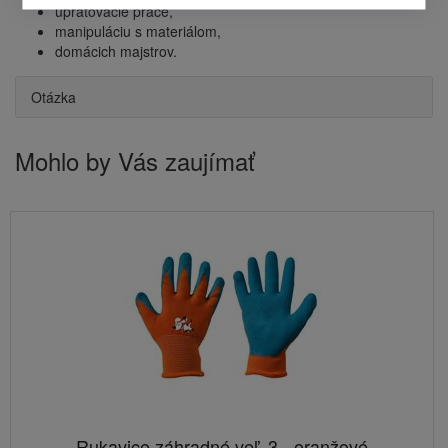
upratovacie práce,
manipuláciu s materiálom,
domácich majstrov.
Otázka
Mohlo by Vás zaujímať
Rukavice záhradné veľ. 3 - oranžové