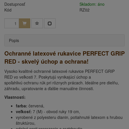
Dostupnosť
Skladom: áno
Kód
RZ02
Popis
Ochranné latexové rukavice PERFECT GRIP
RED - skvelý úchop a ochrana!
Vysoko kvalitné ochranné latexové rukavice PERFECT GRIP
RED vo veľkosti 7. Poskytujú vynikajúcí úchop a
spoľahlivú ochranu rúk pri rôznych prácach. Ideálne pre dielňu,
záhradu, upratovanie a ďalšie manuálne činnosti.
Vlastnosti:
farba:
červená,
veľkosť:
7 (M) - obvod ruky 19 cm,
vyrobené z polyesteru dianin, potiahnuté latexom s hrubou
štruktúrou,
odolné proti prerezanie a roztrhnutie,