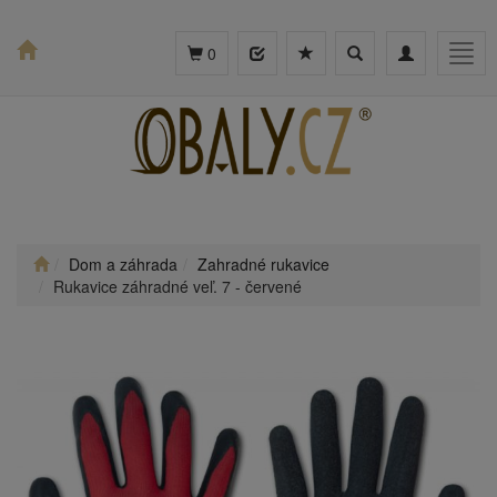
Toggle
Toggle
Togg
0
search
navigation
navig
Dom a záhrada
Zahradné rukavice
Rukavice záhradné veľ. 7 - červené