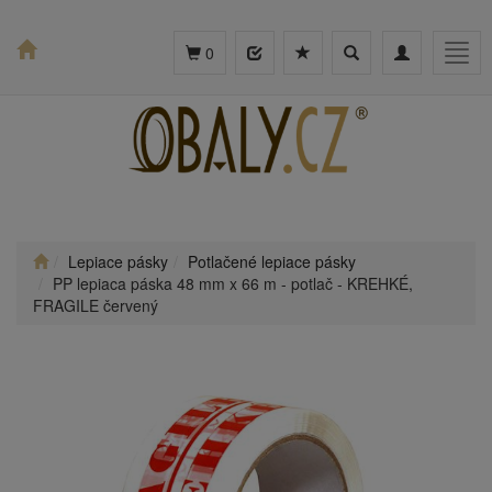
Toggle
Toggle
Togg
0
search
navigation
navig
Lepiace pásky
Potlačené lepiace pásky
PP lepiaca páska 48 mm x 66 m - potlač - KREHKÉ,
FRAGILE červený