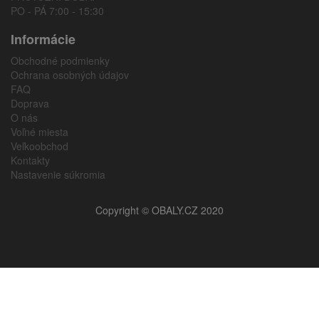
PO - PÁ 7:00 - 15:30
Informácie
Obchodné podmienky
Ochrana osobných údajov
FAQ
Doprava
O nás
Voľné miesta
Veľkoobchod
Kontakty
Nastavenie súkromia
Copyright © OBALY.CZ 2020