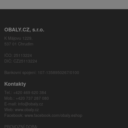
OBALY.CZ, s.r.o.
K Májovu 1229,
537 01 Chrudim
IČO: 25113224
DIČ: CZ25113224
Bankovní spojení: 107-1358950267/0100
Kontakty
Tel.: +420 469 620 384
Mob.: +420 737 287 080
E-mail:
info@obaly.cz
Web:
www.obaly.cz
Facebook:
www.facebook.com/obaly.eshop
PROVOZNÍ DOBA: