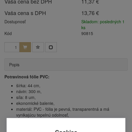
Vaša cena bez DPH
11,37 €
Vaša cena s DPH
13,76 €
Dostupnosť
Skladom: posledných 1
ks
Kód
90815
Popis
Potravinová fólie PVC:
šírka: 44 cm,
návin: 300 m,
síla: 8 um,
ekonomické balenie,
materiál: PVC - fólia je pevná, transparentná a má
vynikajúcu tepelnú odolnosť,
pre ľahké balenie potravín,
cena uvedená za 1 ks.