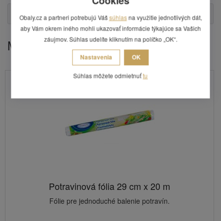
Cookies
Otázka
Obaly.cz a partneri potrebujú Váš
súhlas
na využitie jednotlivých dát,
aby Vám okrem iného mohli ukazovať informácie týkajúce sa Vašich
záujmov. Súhlas udelíte kliknutím na políčko „OK“.
Mohlo by Vás zaujímať
Nastavenia
OK
Súhlas môžete odmietnuť
tu
Potravinová fólia 29 cm x 20 m
Fólie pre jednoduché balenie potravín.