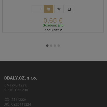
0,65 €
Skladom: áno
Kód: 69212
OBALY.CZ, s.r.o.
K Májovu 1229,
537 01 Chrudim
IČO: 25113224
DIČ: CZ25113224