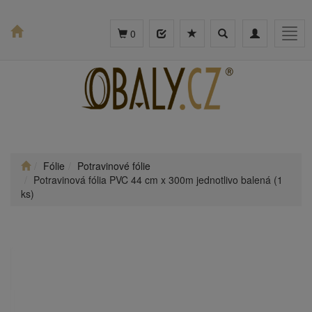
Toggle
Toggle
Togg
0
search
navigation
navig
Fólie
Potravinové fólie
Potravinová fólia PVC 44 cm x 300m jednotlivo balená (1
ks)