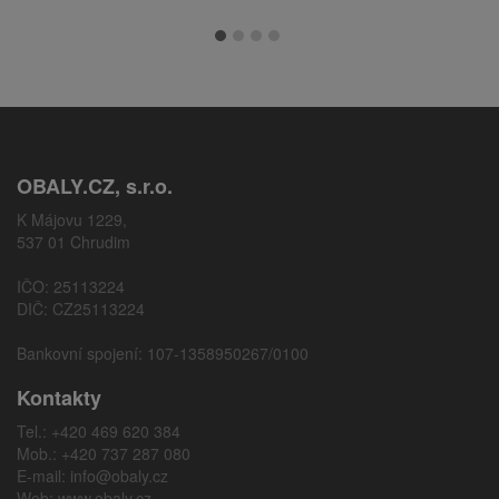
OBALY.CZ, s.r.o.
K Májovu 1229,
537 01 Chrudim
IČO: 25113224
DIČ: CZ25113224
Bankovní spojení: 107-1358950267/0100
Kontakty
Tel.: +420 469 620 384
Mob.: +420 737 287 080
E-mail:
info@obaly.cz
Web:
www.obaly.cz