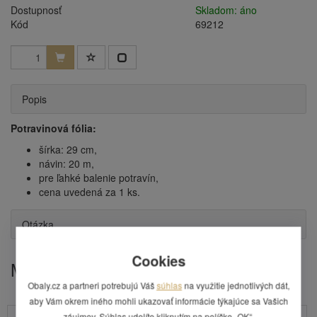
Dostupnosť
Skladom: áno
Kód
69212
Popis
Potravinová fólia:
šírka: 29 cm,
návin: 20 m,
pre ľahké balenie potravín,
cena uvedená za 1 ks.
Otázka
Cookies
Mohlo by Vás zaujímať
Obaly.cz a partneri potrebujú Váš
súhlas
na využitie jednotlivých dát,
aby Vám okrem iného mohli ukazovať informácie týkajúce sa Vašich
záujmov. Súhlas udelíte kliknutím na políčko „OK“.