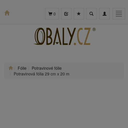
Toggle
Toggle
Togg
0
search
navigation
navig
Fólie
Potravinové fólie
Potravinová fólia 29 cm x 20 m