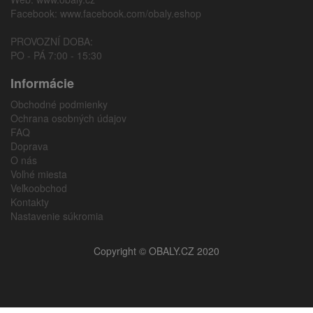
Facebook:
www.facebook.com/obaly.eshop
PROVOZNÍ DOBA:
PO - PÁ 7:00 - 15:30
Informácie
Obchodné podmienky
Ochrana osobných údajov
FAQ
Doprava
O nás
Voľné miesta
Veľkoobchod
Kontakty
Nastavenie súkromia
Copyright © OBALY.CZ 2020