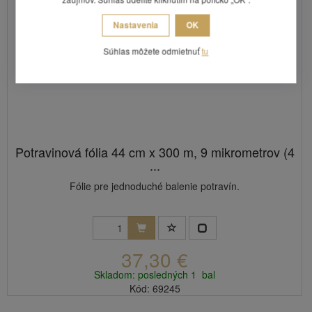
Nastavenia
OK
Súhlas môžete odmietnuť
tu
Potravinová fólia 44 cm x 300 m, 9 mikrometrov (4
...
Fólie pre jednoduché balenie potravín.
37,30 €
Skladom: posledných 1 bal
Kód: 69245