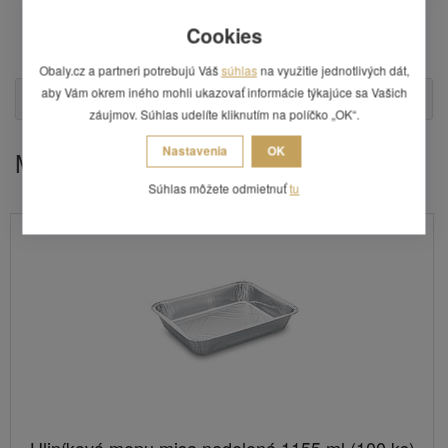
materiál: ALU fólie,
Cookies
balenie obsahuje 10 ks,
cena uvedená za 1 balenie.
Obaly.cz a partneri potrebujú Váš
súhlas
na využitie jednotlivých dát,
aby Vám okrem iného mohli ukazovať informácie týkajúce sa Vašich
Otázka
záujmov. Súhlas udelíte kliknutím na políčko „OK“.
Nastavenia
OK
Mohlo by Vás zaujímať
Súhlas môžete odmietnuť
tu