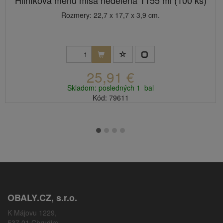
Hliníková menu misa nedelená 1155 ml (100 ks)
Rozmery: 22,7 x 17,7 x 3,9 cm.
25,91 €
Skladom: posledných 1 bal
Kód: 79611
OBALY.CZ, s.r.o.
K Májovu 1229,
537 01 Chrudim