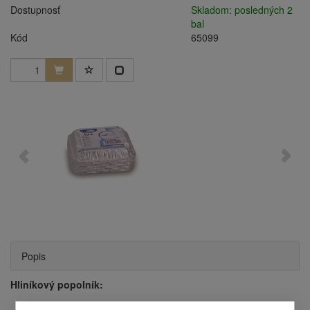
Dostupnosť
Skladom: posledných 2
bal
Kód
65099
Popis
Hliníkový popolník:
rozmery: 12,6 x 12,6 x 2,2 cm,