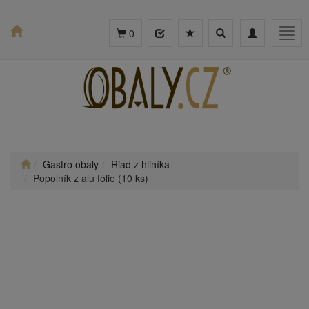
Toggle
Toggle
Togg
0
search
navigation
navig
Gastro obaly
Riad z hliníka
Popolník z alu fólie (10 ks)