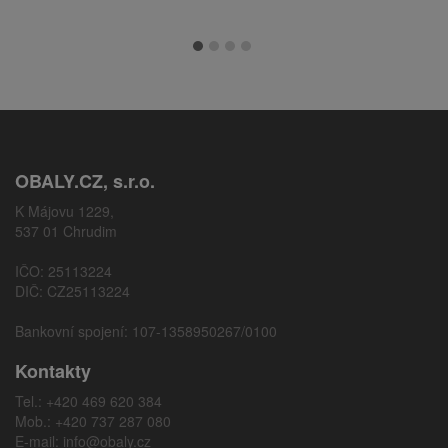
OBALY.CZ, s.r.o.
K Májovu 1229,
537 01 Chrudim
IČO: 25113224
DIČ: CZ25113224
Bankovní spojení: 107-1358950267/0100
Kontakty
Tel.: +420 469 620 384
Mob.: +420 737 287 080
E-mail:
info@obaly.cz