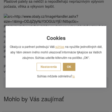
Plastové palety sa neklíží a nepodliehajú nepriaznivým vplyvom
počasia, vlhka a výkyvom teplôt.
Paleta je stohovateľná, takže sa dajú na seba skladať a tým šetrí
miesto v sklade a pri preprave. Rozmery palety korešpondujú s
rozmermi
klasických prepraviek
o podstave 600 x 400 mm -
Cookies
zmestia sa na paletu presne 4 vedľa seba a plne tak využijú
priestor.
Obaly.cz a partneri potrebujú Váš
súhlas
na využitie jednotlivých dát,
Prepravky môžete vyberať zo širokej ponuky prepraviek v našom
aby Vám okrem iného mohli ukazovať informácie týkajúce sa Vašich
e-shope.
záujmov. Súhlas udelíte kliknutím na políčko „OK“.
Paleta má praktické lyžiny, čím uľahčí manipuláciu
Nastavenia
OK
vysokozdvižným vozíkom alebo paleťák.
Súhlas môžete odmietnuť
tu
Otázka
Mohlo by Vás zaujímať