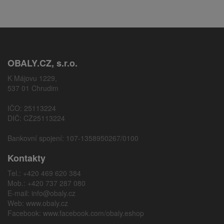
OBALY.CZ, s.r.o.
K Májovu 1229,
537 01 Chrudim
IČO: 25113224
DIČ: CZ25113224
Bankovní spojení: 107-1358950267/0100
Kontakty
Tel.: +420 469 620 384
Mob.: +420 737 287 080
E-mail:
info@obaly.cz
Web:
www.obaly.cz
Facebook:
www.facebook.com/obaly.eshop