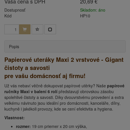
Vaša cena s DPH
20,69 €
Dostupnosť
Skladom: áno
Kód
HP10
Popis
Papierové uteráky Maxi 2 vrstvové - Gigant
čistoty a savosti
pre vašu domácnosť aj firmu!
Už vás nebaví věčně dokupovat papírové utěrky? Naše
papírové
ručníky Maxi v balení 6 rolí
představují obrovskou zásobu
spolehlivé čistoty a savosti. Díky dvouvrstvému provedení a extra
velkému návinuto jsou ideální pro domácnosti, kanceláře, dílny,
kuchyně i jakékoli provozy, kde se cení efektivita a hygiena.
Vlastnost:
rozmer:
19 cm priemer x 20 cm výška,