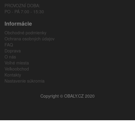
PROVOZNÍ DOBA:
PO - PÁ 7:00 - 15:30
Informácie
Obchodné podmienky
Ochrana osobných údajov
FAQ
Doprava
O nás
Voľné miesta
Veľkoobchod
Kontakty
Nastavenie súkromia
Copyright © OBALY.CZ 2020