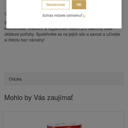
Nastavenia
OK
myslet na dokupování.
💡
Proč si vybrat naše papírové ručníky Maxi?
Súhlas môžete odmietnuť
tu
S našimi
papírovými ručníky Maxi (6 rolí, 2vrstvé)
získáte
ekonomické, efektivní a hygienické řešení pro všechny vaše
úklidové potřeby. Spolehněte se na jejich sílu a savost a užívejte
si čistotu bez námahy!
Otázka
Mohlo by Vás zaujímať