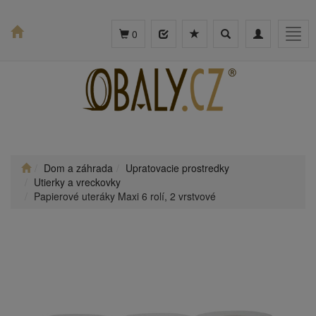
Toggle
Toggle
Togg
0
search
navigation
navig
Dom a záhrada
Upratovacie prostredky
Utierky a vreckovky
Papierové uteráky Maxi 6 rolí, 2 vrstvové