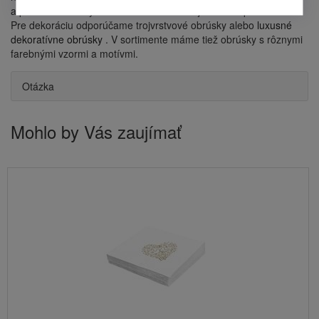
a preto sa veľmi rýchlo rozloží a nezaťažujú životné prostredie.
Pre dekoráciu odporúčame trojvrstvové obrúsky alebo
luxusné
dekoratívne obrúsky
. V sortimente máme tiež obrúsky s rôznymi
farebnými vzormi a motívmi.
Otázka
Mohlo by Vás zaujímať