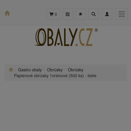
Toggle
Toggle
Togg
0
search
navigation
navig
Gastro obaly
Obrúsky
Obrúsky
Papierové obrúsky 1vrstvové (500 ks) - biele