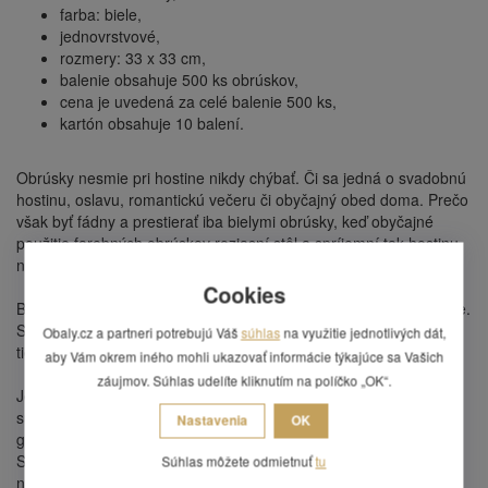
farba: biele,
jednovrstvové,
rozmery: 33 x 33 cm,
balenie obsahuje 500 ks obrúskov,
cena je uvedená za celé balenie 500 ks,
kartón obsahuje 10 balení.
Obrúsky nesmie pri hostine nikdy chýbať. Či sa jedná o svadobnú
hostinu, oslavu, romantickú večeru či obyčajný obed doma. Prečo
však byť fádny a prestierať iba bielymi obrúsky, keď obyčajné
použitie farebných obrúskov rozjasní stôl a spríjemní tak hostinu,
nastolí príjemnú atmosféru a inšpiruje vaše hostí.
Cookies
Biele obrúsky sú však základ akéhokoľvek farebného prestieranie.
Sú veľmi obľúbené v pohostinstve - nielen vďaka svojej cene, ale
Obaly.cz a partneri potrebujú Váš
súhlas
na využitie jednotlivých dát,
tiež vďaka snehobielej farbe značiace čistotu.
aby Vám okrem iného mohli ukazovať informácie týkajúce sa Vašich
záujmov. Súhlas udelíte kliknutím na políčko „OK“.
Jednovrstvové obrúsky nie sú určené pre dekoráciu, ale ako
súčasť prestieranie, do stojančekov a sú veľmi obľúbené v
Nastavenia
OK
gastronómii pri hromadnom stravovaní.
Slúži pre jednorazové použitie pre hostí a oplatí sa vďaka svojej
Súhlas môžete odmietnuť
tu
nízkej cene. Navyše sú ekologické, pretože sú len jednovrstvové