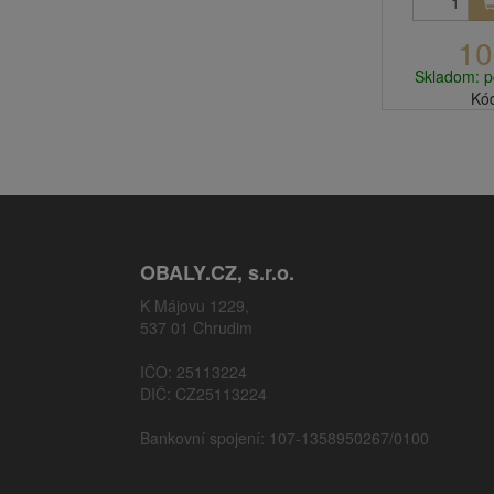
10
Skladom: p
Kó
OBALY.CZ, s.r.o.
K Májovu 1229,
537 01 Chrudim
IČO: 25113224
DIČ: CZ25113224
Bankovní spojení: 107-1358950267/0100