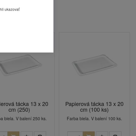
hli ukazovať
ierová tácka 13 x 20
Papierová tácka 13 x 20
cm (250)
cm (100 ks)
a biela. V balení 250 ks.
Farba biela. V balení 100 ks.