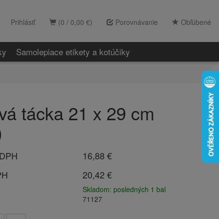
Prihlásiť
(0 / 0,00 €)
Porovnávanie
Obľúbené
ky
Samolepiace etikety a kotúčiky
vá tácka 21 x 29 cm
)
 DPH
16,88 €
PH
20,42 €
Skladom: posledných 1 bal
71127