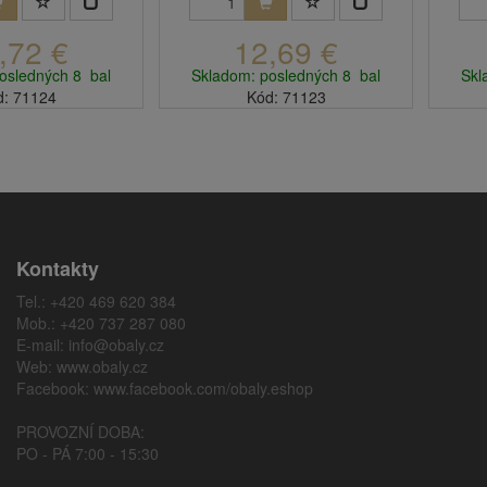
,72 €
12,69 €
osledných 8 bal
Skladom: posledných 8 bal
Skl
d: 71124
Kód: 71123
Kontakty
Tel.: +420 469 620 384
Mob.: +420 737 287 080
E-mail:
info@obaly.cz
Web:
www.obaly.cz
Facebook:
www.facebook.com/obaly.eshop
PROVOZNÍ DOBA:
PO - PÁ 7:00 - 15:30