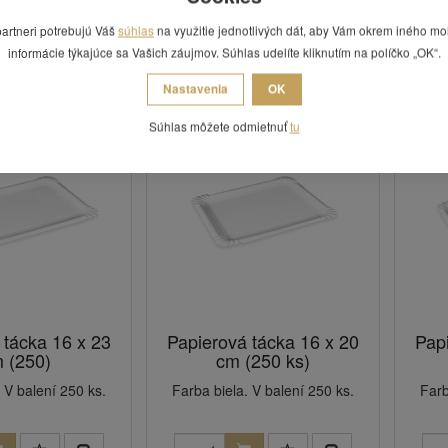
partneri potrebujú Váš
súhlas
na využitie jednotlivých dát, aby Vám okrem iného mo
 Vás zaujímať
informácie týkajúce sa Vašich záujmov. Súhlas udelíte kliknutím na políčko „OK“.
Nastavenia
OK
Súhlas môžete odmietnuť
tu
 tácka 16 x 23
Papierová tácka 16 x 20
Pap
 (250)
cm (250 ks)
 V balení 250 ks.
Farba biela. V balení 250 ks.
Farb