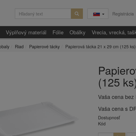
Registrácia
Výplňový materiál
Fólie
Obálky
Vrecia, vrecká, taš
obaly
Riad
Papierové tácky
Papierová tácka 21 x 29 cm (125 ks)
Papiero
(125 ks
Vaša cena bez
Vaša cena s D
Dostupnosť
Kód