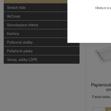
Stretch fólie
Obaly.cz a 
Mohlo by
AirCover
Samolepiace etikety
Kartóny
Poštovné obálky
Potlačené pásky
Vrecia, sáčky LDPE
Papierová
cm
Farba biela.