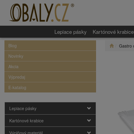
Lepiace pásky
Kartónové krabice
Blog
Gastro 
Novinky
Akcia
Výpredaj
E-katalog
Lepiace pásky
Kartónové krabice
Výplňový materiál