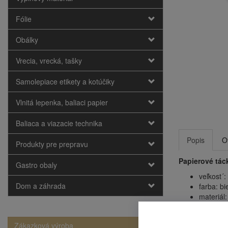
Fólie
Obálky
Vrecia, vrecká, tašky
Samolepiace etikety a kotúčiky
Vlnitá lepenka, baliaci papier
Baliaca a viazacie technika
Popis
O
Produkty pre prepravu
Papierové tác
Gastro obaly
veľkost´:
Dom a záhrada
farba: bi
materiál:
obsah ba
cena je 
Zákazková výroba
obsah v 