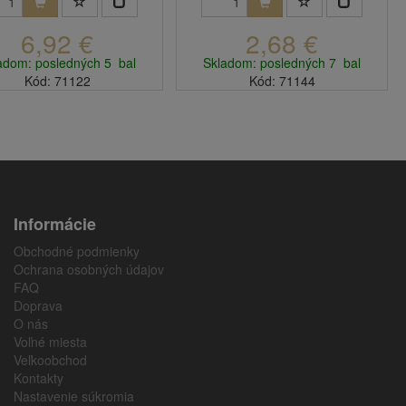
6,92 €
2,68 €
adom: posledných 5 bal
Skladom: posledných 7 bal
Kód: 71122
Kód: 71144
Informácie
Obchodné podmienky
Ochrana osobných údajov
FAQ
Doprava
O nás
Voľné miesta
Veľkoobchod
Kontakty
Nastavenie súkromia