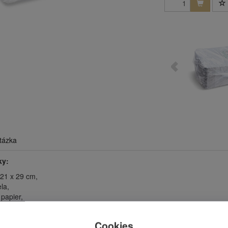
tázka
ky:
 21 x 29 cm,
ela,
 papier,
lenia: 125 ks,
uvedená za jedno balenie,
Cookies
kartóne: 2 balenia.