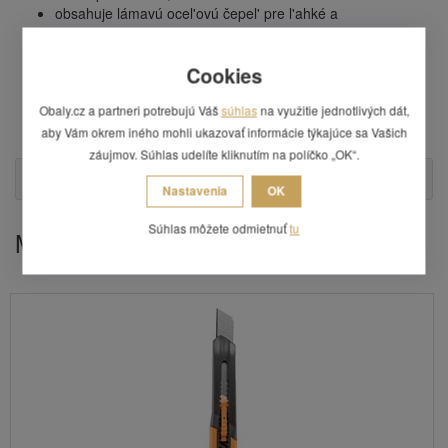
obsahuje lámavú ocel'ovú čepel' pre l'ahké a
efektívné odlomenie,
vybavené samosvorným posuvným mechanizmom (click-
Cookies
stop),
vhodné na rezanie kartónu, káblov, tapiet, pások alebo
Obaly.cz a partneri potrebujú Váš
súhlas
na využitie jednotlivých dát,
kobercov,
cena je uvedená za 1 balenie (3 ks).
aby Vám okrem iného mohli ukazovať informácie týkajúce sa Vašich
záujmov. Súhlas udelíte kliknutím na políčko „OK“.
Otázka
Nastavenia
OK
Súhlas môžete odmietnuť
tu
Mohlo by Vás zaujímať