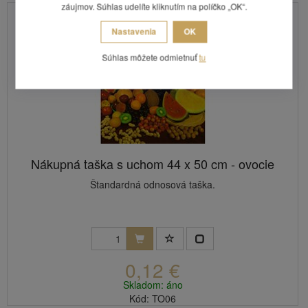
záujmov. Súhlas udelíte kliknutím na políčko „OK“.
Nastavenia
OK
Súhlas môžete odmietnuť
tu
Nákupná taška s uchom 44 x 50 cm - ovocie
Štandardná odnosová taška.
0,12 €
Skladom: áno
Kód: TO06