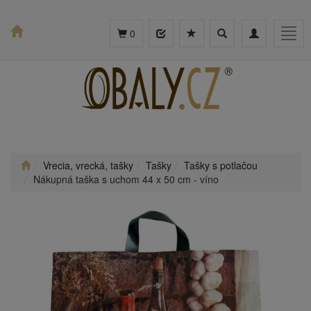
Toggle
Toggle
Togg
0
search
navigation
navig
Vrecia, vrecká, tašky
Tašky
Tašky s potlačou
Nákupná taška s uchom 44 x 50 cm - víno