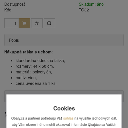
Dostupnosť
Skladom: áno
Kód
TO32
Popis
Nákupná taška s uchom:
štandardná odnosná taška,
rozmery: 44 x 50 cm,
materiál: polyetylén,
motív: víno,
cena uvedená za 1 ks.
Otázka
Cookies
Mohlo by Vás zaujímať
Obaly.cz a partneri potrebujú Váš
súhlas
na využitie jednotlivých dát,
aby Vám okrem iného mohli ukazovať informácie týkajúce sa Vašich