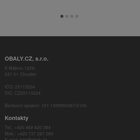
OBALY.CZ, s.r.o.
K Májovu 1229,
537 01 Chrudim
IČO: 25113224
DIČ: CZ25113224
Bankovní spojení: 107-1358950267/0100
Kontakty
Tel.: +420 469 620 384
Mob.: +420 737 287 080
E-mail:
info@obaly.cz