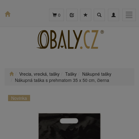
Toggle
Toggle
Togg
0
search
navigation
navig
Vrecia, vrecká, tašky
Tašky
Nákupné tašky
Nákupná taška s prehmatom 35 x 50 cm, čierna
Novinka