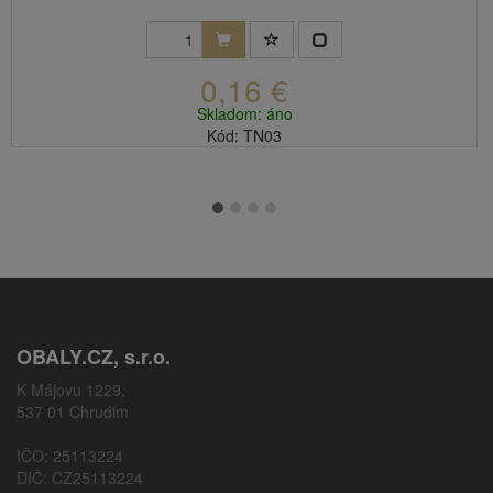
0,16 €
Skladom: áno
Kód: TN03
OBALY.CZ, s.r.o.
K Májovu 1229,
537 01 Chrudim
IČO: 25113224
DIČ: CZ25113224