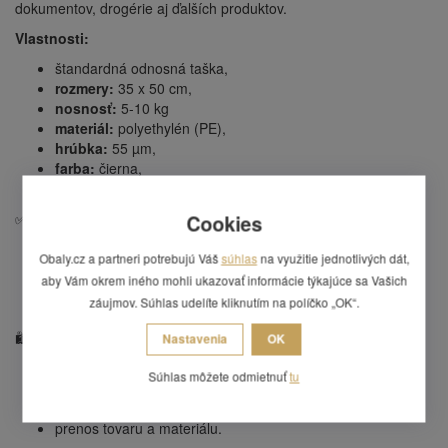
dokumentov, drogérie aj ďalších produktov.
Vlastnosti:
štandardná odnosná taška,
rozmery:
35 x 50 cm,
nosnosť:
5-10 kg
materiál:
polyethylén (PE),
hrúbka:
55 µm,
farba:
čierna,
cena uvedená za 1 ks.
✅
Výhody:
Cookies
pohodlné nosenie vďaka priehmatom,
Obaly.cz a partneri potrebujú Váš
súhlas
na využitie jednotlivých dát,
vhodná pre stredne ťažké nákupy,
aby Vám okrem iného mohli ukazovať informácie týkajúce sa Vašich
odolný materiál pre opakované použitie,
záujmov. Súhlas udelíte kliknutím na políčko „OK“.
univerzálne využitie v maloobchode aj domácnosti.
🛍️
Použitie:
Nastavenia
OK
balenie a odnos nákupu,
Súhlas môžete odmietnuť
tu
predajne, butiky a tržnice,
domáce použitie,
prenos tovaru a materiálu.