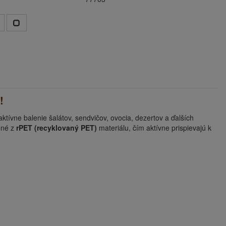
!
ktívne balenie šalátov, sendvičov, ovocia, dezertov a ďalších
ené z
rPET (recyklovaný PET)
materiálu, čím aktívne prispievajú k