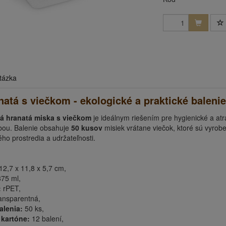
tázka
atá s viečkom - ekologické a praktické balenie
ná hranatá miska s viečkom
je ideálnym riešením pre hygienické a atra
bou. Balenie obsahuje
50 kusov
misiek vrátane viečok, ktoré sú vyrob
ho prostredia a udržateľnosti.
12,7 x 11,8 x 5,7 cm,
75 ml,
:
rPET,
ansparentná,
alenia:
50 ks,
 kartóne:
12 balení,