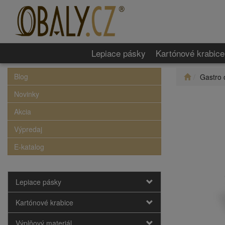
Lepiace pásky
Kartónové krabice
Blog
Gastro 
Novinky
Akcia
Výpredaj
E-katalog
Lepiace pásky
Kartónové krabice
Výplňový materiál