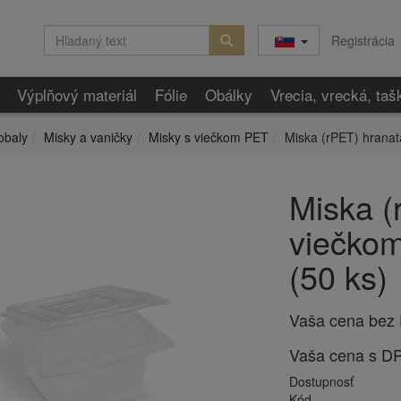
Registrácia
Výplňový materiál
Fólie
Obálky
Vrecia, vrecká, taš
obaly
Misky a vaničky
Misky s viečkom PET
Miska (rPET) hranat
Miska (
viečkom
(50 ks)
Vaša cena bez
Vaša cena s D
Dostupnosť
Kód