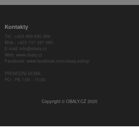
Kontakty
Tel.: +420 469 620 384
Mob.: +420 737 287 080
E-mail:
info@obaly.cz
Web:
www.obaly.cz
Facebook:
www.facebook.com/obaly.eshop
PROVOZNÍ DOBA:
PO - PÁ 7:00 - 15:30
Copyright © OBALY.CZ 2020