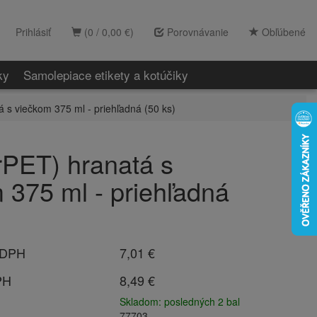
Prihlásiť
(0 / 0,00 €)
Porovnávanie
Obľúbené
ky
Samolepiace etikety a kotúčiky
á s viečkom 375 ml - priehľadná (50 ks)
rPET) hranatá s
 375 ml - priehľadná
 DPH
7,01 €
PH
8,49 €
Skladom: posledných 2 bal
77703