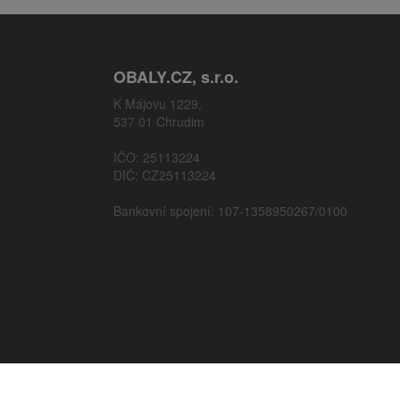
OBALY.CZ, s.r.o.
K Májovu 1229,
537 01 Chrudim
IČO: 25113224
DIČ: CZ25113224
Bankovní spojení: 107-1358950267/0100