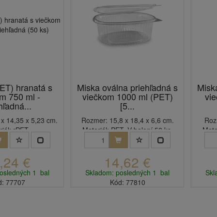
ET) hranatá s
Miska oválna priehľadná s
Misk
m 750 ml -
viečkom 1000 ml (PET)
vi
hľadná...
[5...
x 14,35 x 5,23 cm.
Rozmer: 15,8 x 18,4 x 6,6 cm.
Roz
iál: rPET.
Materiál: PET. V balení 50 ks.
Mate
,24 €
14,62 €
osledných 1 bal
Skladom: posledných 1 bal
Skl
d: 77707
Kód: 77810