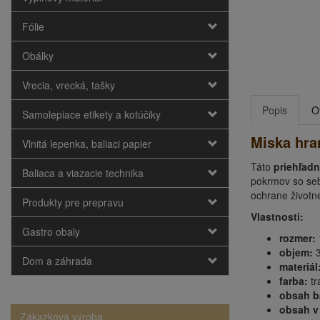
Fólie
Obálky
Vrecia, vrecká, tašky
Popis
O
Samolepiace etikety a kotúčiky
Miska hran
Vlnitá lepenka, baliaci papier
Táto
priehľad
Baliaca a viazacie technika
pokrmov so se
ochrane životné
Produkty pre prepravu
Vlastnosti:
Gastro obaly
rozmer:
objem:
3
Dom a záhrada
materiál
farba:
tr
obsah b
obsah v
Zákazková výroba