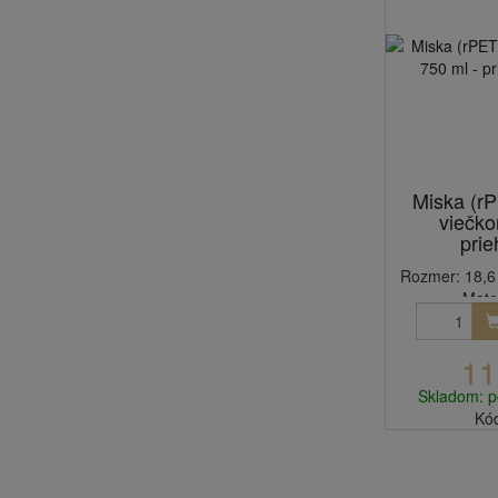
Miska (rP
viečko
prie
Rozmer: 18,6 
Mater
11
Skladom: p
Kó