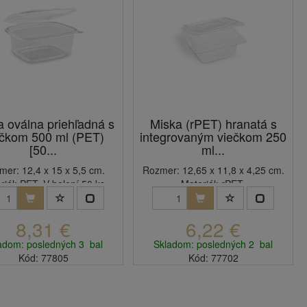
a oválna priehľadná s
Miska (rPET) hranatá s
ečkom 500 ml (PET)
integrovaným viečkom 250
[50...
ml...
mer: 12,4 x 15 x 5,5 cm.
Rozmer: 12,65 x 11,8 x 4,25 cm.
riál: PET. V balení 50 ks.
Materiál: rPET.
8,31 €
6,22 €
adom: posledných 3 bal
Skladom: posledných 2 bal
Kód: 77805
Kód: 77702