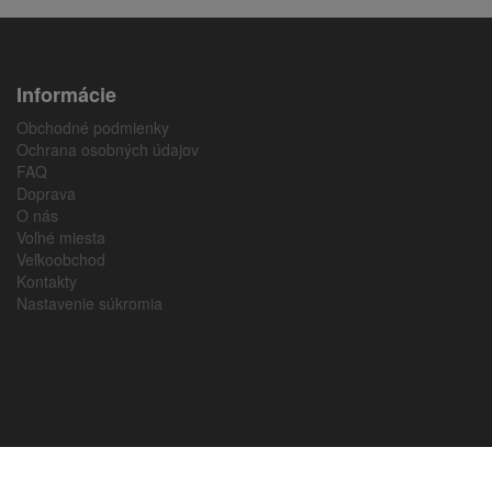
Informácie
Obchodné podmienky
Ochrana osobných údajov
FAQ
Doprava
O nás
Voľné miesta
Veľkoobchod
Kontakty
Nastavenie súkromia