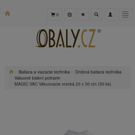
Toggle
Toggle
Togg
0
search
navigation
navig
Baliaca a viazacie technika
Drobná baliaca technika
Vakuové balení potravin
MAGIC VAC Vákuovacie vrecká 20 x 30 cm (50 ks)