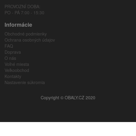
PROVOZNÍ DOBA:
PO - PÁ 7:00 - 15:30
Informácie
Obchodné podmienky
Ochrana osobných údajov
FAQ
Doprava
O nás
Voľné miesta
Veľkoobchod
Kontakty
Nastavenie súkromia
Copyright © OBALY.CZ 2020