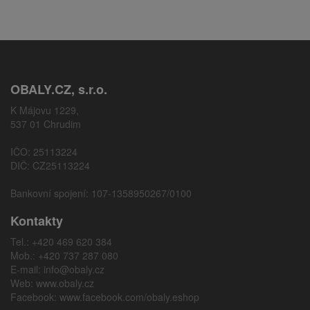
OBALY.CZ, s.r.o.
K Májovu 1229,
537 01 Chrudim
IČO: 25113224
DIČ: CZ25113224
Bankovní spojení: 107-1358950267/0100
Kontakty
Tel.: +420 469 620 384
Mob.: +420 737 287 080
E-mail:
info@obaly.cz
Web:
www.obaly.cz
Facebook:
www.facebook.com/obaly.eshop