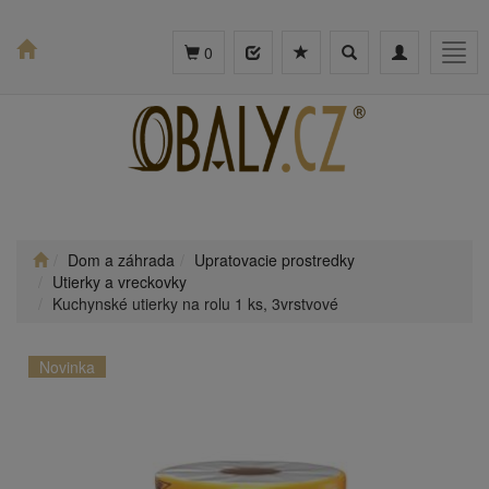
Toggle
Toggle
Togg
0
search
navigation
navig
Dom a záhrada
Upratovacie prostredky
Utierky a vreckovky
Kuchynské utierky na rolu 1 ks, 3vrstvové
Novinka