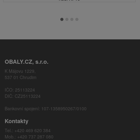
OBALY.CZ, s.r.o.
K Májovu 1229,
537 01 Chrudim
IČO: 25113224
DIČ: CZ25113224
Bankovní spojení: 107-1358950267/0100
Kontakty
Tel.: +420 469 620 384
Mob.: +420 737 287 080