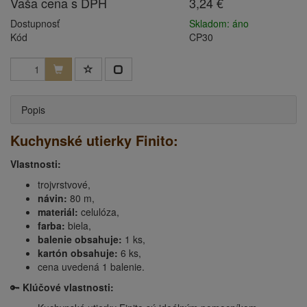
Vaša cena s DPH
3,24 €
Dostupnosť
Skladom: áno
Kód
CP30
Popis
Kuchynské utierky Finito:
Vlastnosti:
trojvrstvové,
návin:
80 m,
materiál:
celulóza,
farba:
biela,
balenie obsahuje:
1 ks,
kartón obsahuje:
6 ks,
cena uvedená 1 balenie.
🔑
Klúčové vlastnosti: