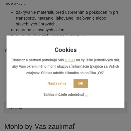
rade aktivit:
zakrývanie materiálu pred ušpinením a poškodením pri
transporte, natiranie, lakovanie, maľovanie alebo
stavebných úpravách,
ochrane lakovaných okien,
ochrane dverných a okenných rámov,
ochrane dielov v lakovniach, v priemyslnej výrobe.
Cookies
Vlastnosti:
materiál:
mäkčené PVC s UV filtrom,
Obaly.cz a partneri potrebujú Váš
súhlas
na využitie jednotlivých dát,
povrch:
jemne rastrovaný
aby Vám okrem iného mohli ukazovať informácie týkajúce sa Vašich
farba:
žltá,
záujmov. Súhlas udelíte kliknutím na políčko „OK“.
návin:
33 m,
šírka:
48 mm,
Nastavenia
OK
balenie:
36 ks/kartón.
cena uvedená za 1 ks.
Súhlas môžete odmietnuť
tu
Otázka
Mohlo by Vás zaujímať