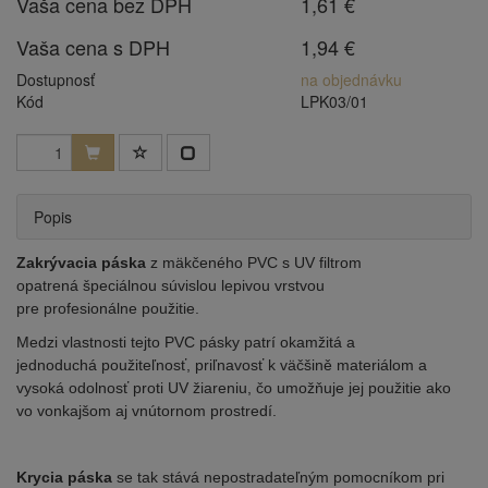
Vaša cena bez DPH
1,61 €
Vaša cena s DPH
1,94 €
Dostupnosť
na objednávku
Kód
LPK03/01
Popis
Zakrývacia páska
z mäkčeného PVC s UV filtrom
opatrená špeciálnou súvislou lepivou vrstvou
pre profesionálne použitie.
Medzi vlastnosti tejto PVC pásky patrí okamžitá a
jednoduchá použiteľnosť, priľnavosť k väčšině materiálom a
vysoká odolnosť proti UV žiareniu, čo umožňuje jej použitie ako
vo vonkajšom aj vnútornom prostredí.
Krycia páska
se tak stává nepostradateľným pomocníkom pri