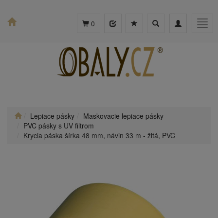
Toggle
Toggle
Togg
0
search
navigation
navig
Lepiace pásky
Maskovacie lepiace pásky
PVC pásky s UV filtrom
Krycia páska šírka 48 mm, návin 33 m - žltá, PVC