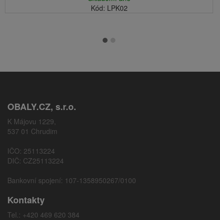
Kód: LPK02
OBALY.CZ, s.r.o.
K Májovu 1229,
537 01 Chrudim
IČO: 25113224
DIČ: CZ25113224
Bankovní spojení: 107-1358950267/0100
Kontakty
Tel.: +420 469 620 384