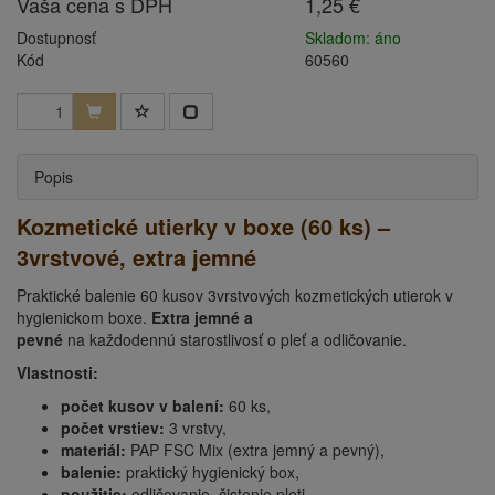
Vaša cena s DPH
1,25 €
Dostupnosť
Skladom: áno
Kód
60560
Popis
Kozmetické utierky v boxe (60 ks) –
3vrstvové, extra jemné
Praktické balenie 60 kusov 3vrstvových kozmetických utierok v
hygienickom boxe.
Extra jemné a
pevné
na každodennú starostlivosť o pleť a odličovanie.
Vlastnosti:
počet kusov v balení:
60 ks,
počet vrstiev:
3 vrstvy,
materiál:
PAP FSC Mix (extra jemný a pevný),
balenie:
praktický hygienický box,
použitie:
odličovanie, čistenie pleti,