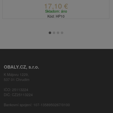
17,10 €
Skladom: áno
Kód: HP10
OBALY.CZ, s.r.o.
K Májovu 1229,
537 01 Chrudim
IČO: 25113224
DIČ: CZ25113224
Bankovní spojení: 107-1358950267/0100