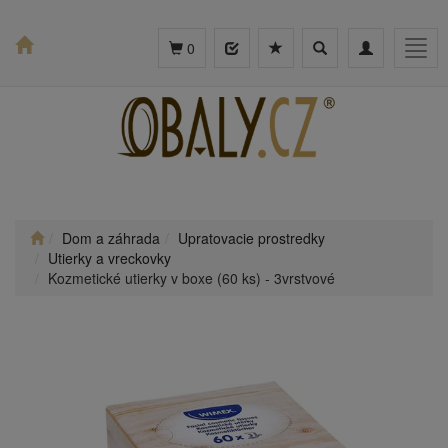
Toggle
Toggle
Togg
0
search
navigation
navig
Dom a záhrada
Upratovacie prostredky
Utierky a vreckovky
Kozmetické utierky v boxe (60 ks) - 3vrstvové