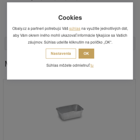
objem: 900 ml,
materiál: ALU fólia, papier
Cookies
balenie obsahuje 5 ks,
kartón obsahuje 10 balení,
Obaly.cz a partneri potrebujú Váš
súhlas
na využitie jednotlivých dát,
cena uvedená za 1 balenie.
aby Vám okrem iného mohli ukazovať informácie týkajúce sa Vašich
záujmov. Súhlas udelíte kliknutím na políčko „OK“.
Otázka
Nastavenia
OK
Mohlo by Vás zaujímať
Súhlas môžete odmietnuť
tu