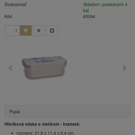
Dostupnosť
Skladom: posledných 4
bal
Kód
65094
Popis
Hliníková miska s viečkom - hranatá:
rozmery: 21,8 x 11,4 x 5,4 cm,