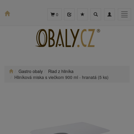
Toggle
Toggle
Togg
0
search
navigation
navig
Gastro obaly
Riad z hliníka
Hliníková miska s viečkom 900 ml - hranatá (5 ks)