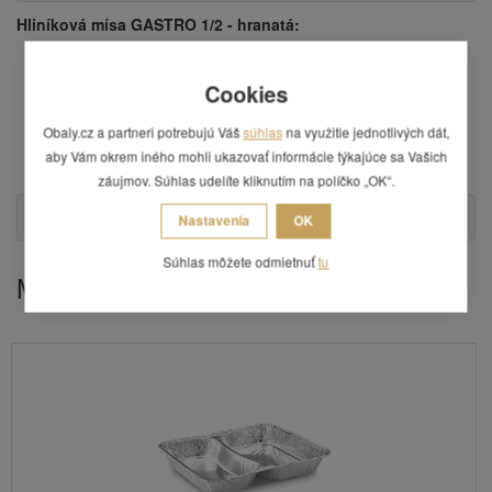
Hliníková mísa GASTRO 1/2 - hranatá:
rozmery: 32,6 x 26,2 x 6 cm,
materiál: ALU fólie,
Cookies
objem: 3610 ml,
balenie obsahuje 4 ks,
Obaly.cz a partneri potrebujú Váš
súhlas
na využitie jednotlivých dát,
kartón obsahuje 15 balenie,
aby Vám okrem iného mohli ukazovať informácie týkajúce sa Vašich
cena uvedena za 1 balenie.
záujmov. Súhlas udelíte kliknutím na políčko „OK“.
Otázka
Nastavenia
OK
Súhlas môžete odmietnuť
tu
Mohlo by Vás zaujímať