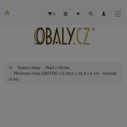
Toggle
Toggle
Togg
0
search
navigation
navig
Gastro obaly
Riad z hliníka
Hliníková mísa GASTRO 1/2 32,6 x 26,2 x 6 cm - hranatá
(4 ks)