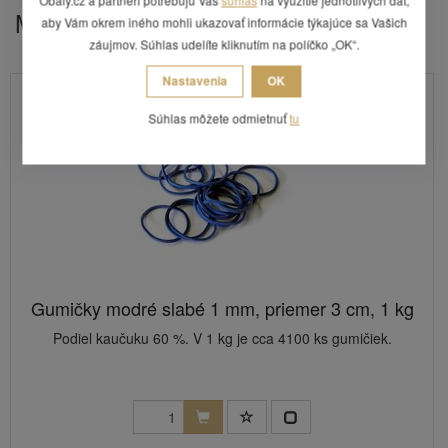
Obaly.cz a partneri potrebujú Váš
súhlas
na využitie jednotlivých dát,
Mohlo by Vás zaujímať
aby Vám okrem iného mohli ukazovať informácie týkajúce sa Vašich
záujmov. Súhlas udelíte kliknutím na políčko „OK“.
Nastavenia
OK
Súhlas môžete odmietnuť
tu
Gumičky modré slabé 1 mm, priemer 3 cm, 1 kg
Podiel kaučuku 60 %. V 1 kg je cca 4100 ks gumičiek.