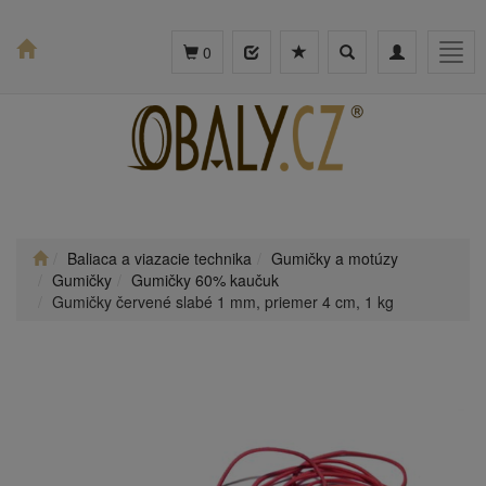
Toggle
Toggle
Togg
0
search
navigation
navig
Baliaca a viazacie technika
Gumičky a motúzy
Gumičky
Gumičky 60% kaučuk
Gumičky červené slabé 1 mm, priemer 4 cm, 1 kg