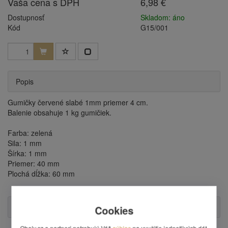
Vaša cena s DPH
6,98 €
Dostupnosť
Skladom: áno
Kód
G15/001
Popis
Gumičky červené slabé 1mm priemer 4 cm.
Balenie obsahuje 1 kg gumičiek.
Farba: zelená
Sila: 1 mm
Šírka: 1 mm
Priemer: 40 mm
Plochá dĺžka: 60 mm
Otázka
Cookies