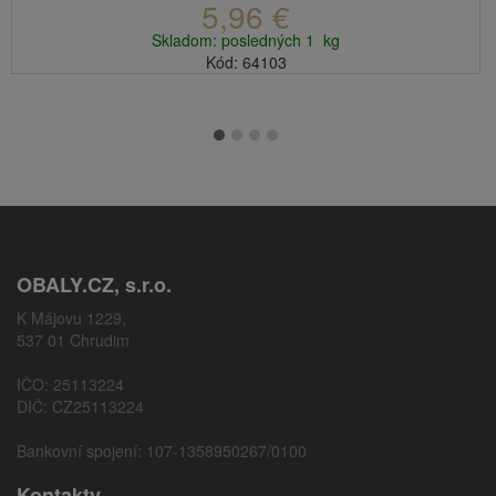
5,96 €
Skladom: posledných 1 kg
Kód: 64103
OBALY.CZ, s.r.o.
K Májovu 1229,
537 01 Chrudim
IČO: 25113224
DIČ: CZ25113224
Bankovní spojení: 107-1358950267/0100
Kontakty