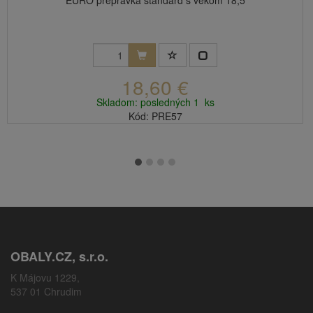
EURO prepravka štandard s vekom 18,5
18,60 €
Skladom: posledných 1 ks
Kód: PRE57
OBALY.CZ, s.r.o.
K Májovu 1229,
537 01 Chrudim