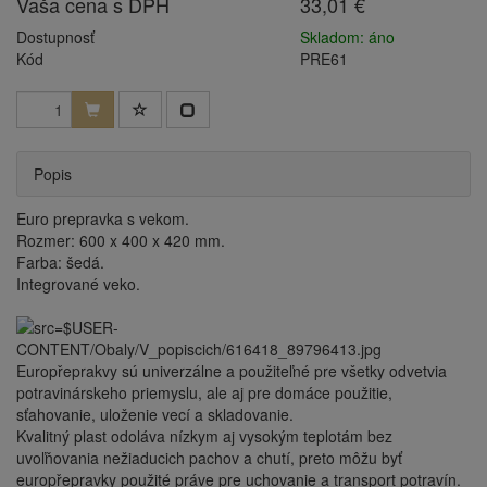
Vaša cena s DPH
33,01 €
Dostupnosť
Skladom: áno
Kód
PRE61
Popis
Euro prepravka s vekom.
Rozmer:
600 x 400 x 420 mm.
Farba:
šedá.
Integrované veko.
Europřeprakvy sú univerzálne a použiteľné pre všetky odvetvia
potravinárskeho priemyslu, ale aj pre domáce použitie,
sťahovanie, uloženie vecí a skladovanie.
Kvalitný plast odoláva nízkym aj vysokým teplotám bez
uvoľňovania nežiaducich pachov a chutí, preto môžu byť
europřepravky použité práve pre uchovanie a transport potravín.