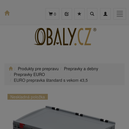
Toggle
Toggle
Togg
0
search
navigation
navig
Produkty pre prepravu
Prepravky a debny
Prepravky EURO
EURO prepravka štandard s vekom 43,5
Neskladná položka