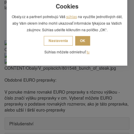
podstavy zodpovedajú rozmerom prepraviek na pečivo, na
Cookies
lahôdky, na ovocie a zeleninu a tak ďalej.
Obaly.cz a partneri potrebujú Váš
súhlas
na využitie jednotlivých dát,
aby Vám okrem iného mohli ukazovať informácie týkajúce sa Vašich
záujmov. Súhlas udelíte kliknutím na políčko „OK“.
Nastavenia
OK
Súhlas môžete odmietnuť
tu
Obdobné EURO prepravky:
V ponuke máme rovnaké EURO prepravky s rôznou výškou -
číslo značí výšku prepravky v cm. Vyberať môžete EURO
prepravky o podstave rovnakých rozmerov, ako je táto prepravka,
alebo
užší
i
širší
euro-prepravky
Příslušenství