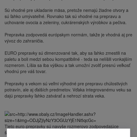
Sú vhodné pre ukladanie mäsa, pretože nemajú žiadne otvory a
sú ľahko umývateľné. Rovnako tak sú vhodné na prepravu a
uchovanie ovocia a zeleniny, cukrárenských výrobkov a pečiva.
Prepravka zodpovedá európskym normám, takže je vhodná aj pre
vývoz do zahraničia.
EURO prepravky sú dimenzované tak, aby sa ľahko zmestili na
paletu a boli medzi sebou kompatibilné - teda sa nelíšili vonkajším
rozmerom. Líšia sa iba výškou a tak umožní zvoliť presnú veľkosť
vhodnú pre váš tovar.
Prepravky s vekom sú veľmi výhodné pre prepravu chúlostivých
potravín, ale aj ďalších predmetov. Vďaka integrovanému veku sa
dajú prepravky ľahko zatvárať a nehrozí strata veka.
Tieto euro-prepravky sú navyše rozmerovo zodpovedajúce
štandardným prepravkám na ostatné druhy potravín. Rozmery