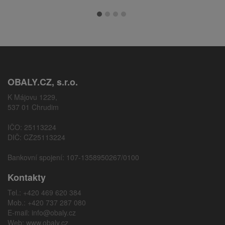
OBALY.CZ, s.r.o.
K Májovu 1229,
537 01 Chrudim
IČO: 25113224
DIČ: CZ25113224
Bankovní spojení: 107-1358950267/0100
Kontakty
Tel.: +420 469 620 384
Mob.: +420 737 287 080
E-mail:
info@obaly.cz
Web:
www.obaly.cz