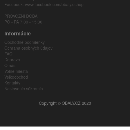
Facebook:
www.facebook.com/obaly.eshop
PROVOZNÍ DOBA:
PO - PÁ 7:00 - 15:30
Informácie
Obchodné podmienky
Ochrana osobných údajov
FAQ
Doprava
O nás
Voľné miesta
Veľkoobchod
Kontakty
Nastavenie súkromia
Copyright © OBALY.CZ 2020