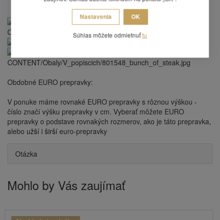
Nastavenia
OK
Súhlas môžete odmietnuť
tu
Obdobné EURO prepravky:
V ponuke máme rovnaké EURO prepravky s rôznou výškou -
číslo značí výšku prepravky v cm. Vyberať môžete EURO
prepravky o podstave rovnakých rozmerov, ako je táto prepravka,
alebo
užší
i
širší
euro-prepravky
Otázka
Mohlo by Vás zaujímať