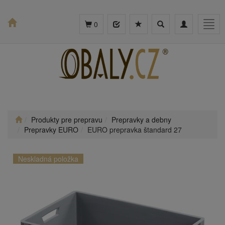
Toggle
Toggle
Togg
0
search
navigation
navig
Produkty pre prepravu
Prepravky a debny
Prepravky EURO
EURO prepravka štandard 27
Neskladná položka