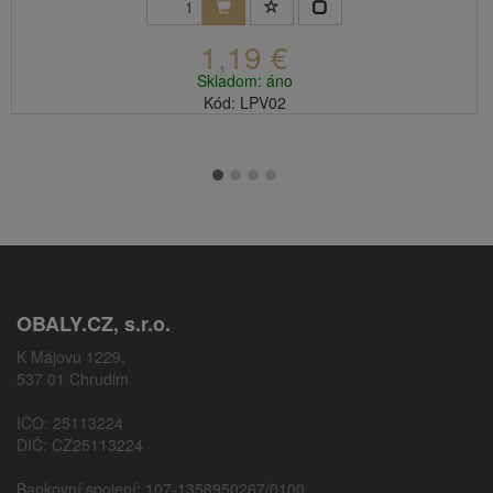
1,19 €
Skladom: áno
Kód: LPV02
OBALY.CZ, s.r.o.
K Májovu 1229,
537 01 Chrudim
IČO: 25113224
DIČ: CZ25113224
Bankovní spojení: 107-1358950267/0100