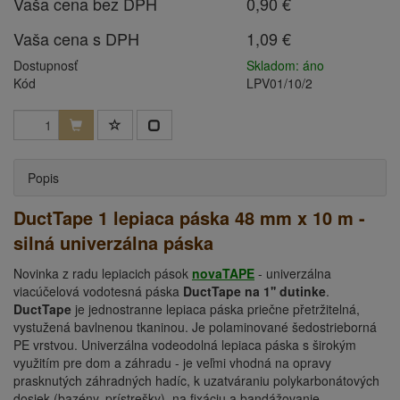
Vaša cena bez DPH
0,90 €
Vaša cena s DPH
1,09 €
Dostupnosť
Skladom: áno
Kód
LPV01/10/2
Popis
DuctTape 1 lepiaca páska 48 mm x 10 m -
silná univerzálna páska
Novinka z radu lepiacich pások
novaTAPE
- univerzálna
viacúčelová vodotesná páska
DuctTape na 1'' dutinke
.
DuctTape
je jednostranne lepiaca páska priečne přetržitelná,
vystužená bavlnenou tkaninou. Je polaminované šedostrieborná
PE vrstvou. Univerzálna vodeodolná lepiaca páska s širokým
využitím pre dom a záhradu - je veľmi vhodná na opravy
prasknutých záhradných hadíc, k uzatváraniu polykarbonátových
dosiek (bazény, prístrešky), na fixáciu a bandážovanie.