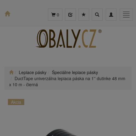
Toggle
Toggle
Togg
0
search
navigation
navig
Lepiace pásky
Špeciálne lepiace pásky
DuctTape univerzálna lepiaca páska na 1'' dutinke 48 mm
x 10 m - čierná
Akcia