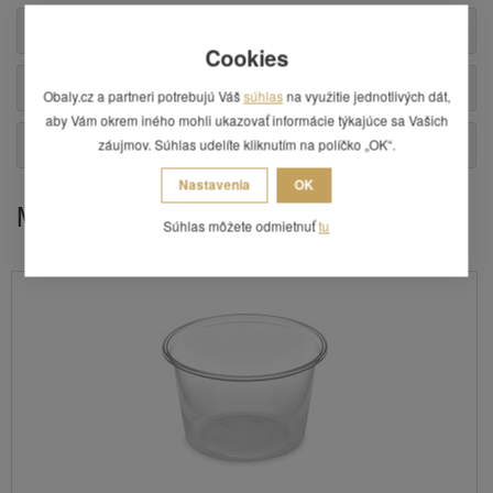
Příslušenství
Cookies
Alternatívne produkty
Obaly.cz a partneri potrebujú Váš
súhlas
na využitie jednotlivých dát,
aby Vám okrem iného mohli ukazovať informácie týkajúce sa Vašich
Otázka
záujmov. Súhlas udelíte kliknutím na políčko „OK“.
Nastavenia
OK
Mohlo by Vás zaujímať
Súhlas môžete odmietnuť
tu