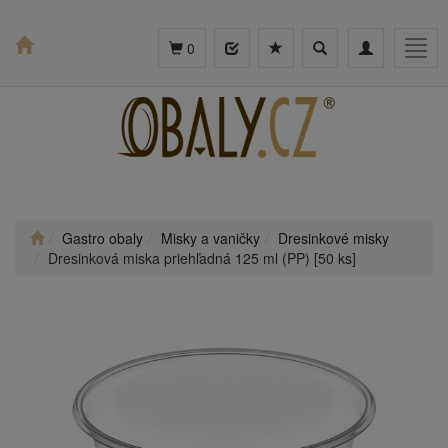
Toggle
Toggle
Togg
0
search
navigation
navig
Gastro obaly
Misky a vaničky
Dresinkové misky
Dresinková miska priehľadná 125 ml (PP) [50 ks]