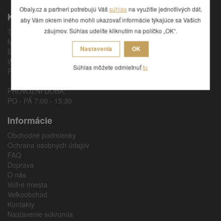
Obaly.cz a partneri potrebujú Váš
súhlas
na využitie jednotlivých dát,
Kontakty
aby Vám okrem iného mohli ukazovať informácie týkajúce sa Vašich
záujmov. Súhlas udelíte kliknutím na políčko „OK“.
Tel.: +420 469 620 384
Mob.: +420 737 287 080
Nastavenia
OK
E-mail:
info@obaly.cz
Web:
www.obaly.cz
Súhlas môžete odmietnuť
tu
Facebook:
www.facebook.com/obaly.eshop
PROVOZNÍ DOBA:
PO - PÁ 7:00 - 15:30
Informácie
Obchodné podmienky
Ochrana osobných údajov
FAQ
Doprava
O nás
Voľné miesta
Veľkoobchod
Kontakty
Nastavenie súkromia