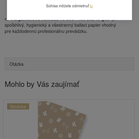
Výhodný pomer cena/počet listov.
Súhlas môžete odmietnuť
tu
Univerzálne použitie v potravinárstve aj mimo n.
👉
Pergamenová náhrada 70 eho× 100 cm, 40 g/m²
je
spoľahlivý, hygienický a všestranný baliaci papier vhodný
pre každodennú profesionálnu prevádzku.
Otázka
Mohlo by Vás zaujímať
Novinka