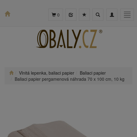
Toggle
Toggle
Togg
0
search
navigation
navig
Vlnitá lepenka, baliaci papier
Baliaci papier
Baliaci papier pergamenová náhrada 70 x 100 cm, 10 kg