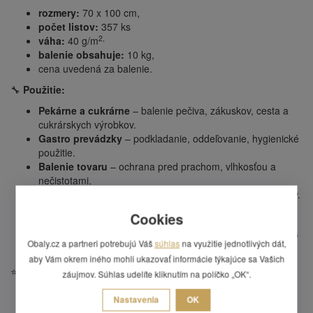
rozmery:
70 x 100 cm,
počet listov:
357 ks
2,
váha:
40 g/m
balenie obsahuje:
10 kg,
cena uvedená za balenie.
🔧
Použitie:
Pekárne a cukrárne
– balenie pečiva, zákuskov, cesta a
cukrárskych výrobkov.
Gastro prevádzky
– podkladanie, oddeľovanie, hygienické
použitie.
Balenie tovaru
– ochrana pred prachom, vlhkosťou a
nečistotami.
Prekladanie a separácia
– ideálne na vrstvenie produktov.
Darčekové a dekoratívne balenie
– čistý, estetický a
Cookies
univerzálny vzhľad.
Expedícia a e-shopy
– ľahký, pevný a všestranný obalový
Obaly.cz a partneri potrebujú Váš
súhlas
na využitie jednotlivých dát,
materiál.
aby Vám okrem iného mohli ukazovať informácie týkajúce sa Vašich
⭐
Výhody:
záujmov. Súhlas udelíte kliknutím na políčko „OK“.
Vysoká pevnosť a odolnosť voči pretrhnutiu.
Nastavenia
OK
Hygienický a ľahko recyklovateľný materiál.