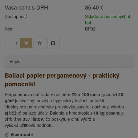
Vaša cena s DPH
35,40 €
Dostupnosť
Skladom: posledných 4
bal
Kód
BP02
Popis
Baliaci papier pergamenový - praktický
pomocník!
Pergamenová náhrada v rozmere
70 × 100 cm
a gramáži
40
g/m²
je kvalitný, pevný a hygienický baliaci materiál
ideálny pre potravinárske prevádzky, gastro, obchody, výrobu
aj běžné baliace účely. Balenie s hmotnosťou
10 kg
obsahuje
přrbližne
357 listov
, čo poskytuje dlhú výdrž a
vysokú užitkovú hodnotu.
📦
Vlastnosti: