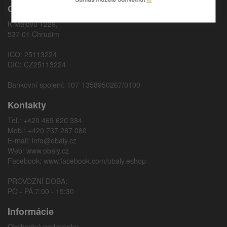
OBALY.CZ, s.r.o.
K Májovu 1229,
537 01 Chrudim
IČO: 25113224
DIČ: CZ25113224
Bankovní spojení: 107-1358950267/0100
Kontakty
Tel.: +420 469 620 384
Mob.: +420 737 287 080
E-mail:
info@obaly.cz
Web:
www.obaly.cz
Facebook:
www.facebook.com/obaly.eshop
PROVOZNÍ DOBA:
PO - PÁ 7:00 - 15:30
Informácie
Obchodné podmienky