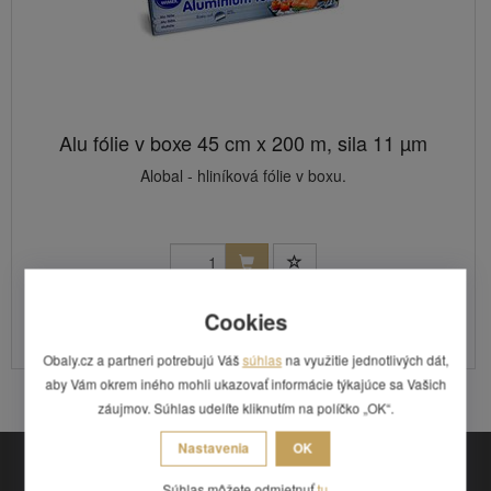
Alu fólie v boxe 45 cm x 200 m, sila 11 µm
Alobal - hliníková fólie v boxu.
36,22 €
Cookies
na objednávku
Kód: 69174
Obaly.cz a partneri potrebujú Váš
súhlas
na využitie jednotlivých dát,
aby Vám okrem iného mohli ukazovať informácie týkajúce sa Vašich
záujmov. Súhlas udelíte kliknutím na políčko „OK“.
Nastavenia
OK
Súhlas môžete odmietnuť
tu