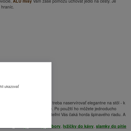
ovocie,
ALU misy
Vám zase pomôžu uchovať jedlo na cesty. Je
 hraníc.
hli ukazovať
no. Hotové pochúťky z grilu treba naservírovať elegantne na stôl - k
 alebo
BIO
je veľmi praktické. Po použití ho môžete jednoducho
m posedení a zábave s priateľmi Vás čaká horda špinavého riadu. A
taniere
,
misky
,
kelímky
,
príbory
,
ly
žičky do kávy
,
slamky do pitie