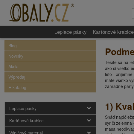
Lepiace pásky
Kartónové krabice
Blog
Poďme g
Novinky
Tešíte sa na le
Akcia
ako si všetko e
leto - príjemné
Výpredaj
máte všetko vy
záhradné párty.
E-katalog
1)
Kval
Lepiace pásky
Snáď najdôležit
Kartónové krabice
syr či zelenina
mäsa neodkvapká
Výplňový materiál