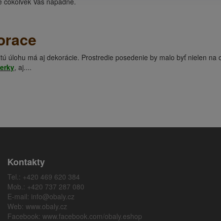
te čokoľvek Vás napadne.
orace
ú úlohu má aj dekorácie. Prostredie posedenie by malo byť nielen na o
erky
, aj....
Kontakty
Tel.: +420 469 620 384
Mob.: +420 737 287 080
E-mail:
info@obaly.cz
Web:
www.obaly.cz
Facebook:
www.facebook.com/obaly.eshop