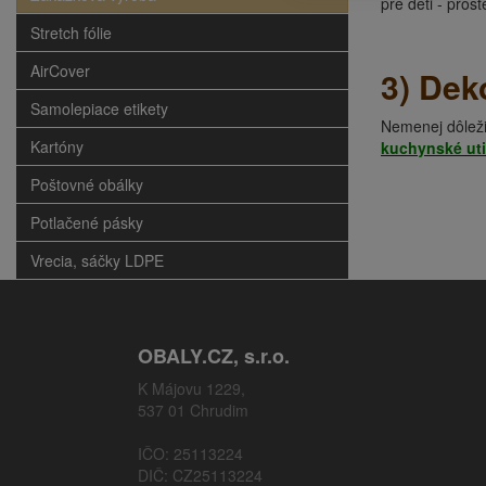
pre deti - pros
Stretch fólie
AirCover
3) De
k
Samolepiace etikety
Nemenej dôležit
Kartóny
kuchynské uti
Poštovné obálky
Potlačené pásky
Vrecia, sáčky LDPE
OBALY.CZ, s.r.o.
K Májovu 1229,
537 01 Chrudim
IČO: 25113224
DIČ: CZ25113224