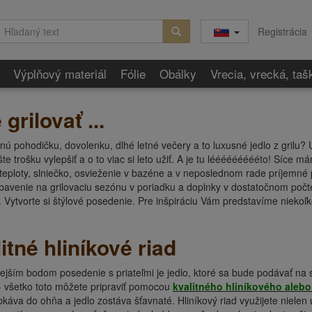
Registrácia
Výplňový materiál
Fólie
Obálky
Vrecia, vrecká, taš
rilovať ...
tnú pohodičku, dovolenku, dlhé letné večery a to luxusné jedlo z grilu?
šte trošku vylepšiť a o to viac si leto užiť. A je tu léééééééééto! Síce
 teploty, slniečko, osvieženie v bazéne a v neposlednom rade príjemné po
bavenie na grilovaciu sezónu v poriadku a doplnky v dostatočnom počt
 Vytvorte si štýlové posedenie. Pre inšpiráciu Vám predstavíme niekoľ
itné hliníkové riad
ejším bodom posedenie s priateľmi je jedlo, ktoré sa bude podávať na st
 - všetko toto môžete pripraviť pomocou
kvalitného hliníkového alebo
va do ohňa a jedlo zostáva šťavnaté. Hliníkový riad využijete nielen u