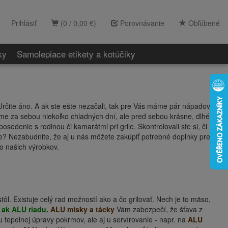
Prihlásiť
(0 / 0,00 €)
Porovnávanie
Obľúbené
ky
Samolepiace etikety a kotúčiky
 Určite áno. A ak ste ešte nezačali, tak pre Vás máme pár nápadov,
 máme za sebou niekoľko chladných dní, ale pred sebou krásne, dlhé
sedenie s rodinou či kamarátmi pri grile. Skontrolovali ste si, či
e? Nezabudnite, že aj u nás môžete zakúpiť potrebné doplnky pre
ko našich výrobkov.
ôl. Existuje celý rad možností ako a čo grilovať. Nech je to mäso,
 ak ALU riadu.
ALU misky a tácky
Vám zabezpečí, že šťava z
 tepelnej úpravy pokrmov, ale aj u servírovanie - napr. na
ALU