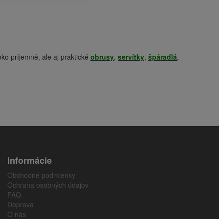
ko príjemné, ale aj praktické
obrusy
,
servítky
,
špáradlá
,
Informácie
Obchodné podmienky
Ochrana osobných údajov
FAQ
Doprava
O nás