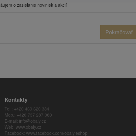
ujem o zasielanie noviniek a akcií
Pokračovať
Kontakty
Tel.: +420 469 620 384
Mob.: +420 737 287 080
E-mail:
info@obaly.cz
Web:
www.obaly.cz
Facebook:
www.facebook.com/obaly.eshop