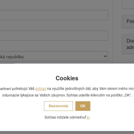
Fir
Dod
adr
Cookies
partneri potrebujú Váš
súhlas
na využitie jednotlivých dát, aby Vám okrem iného mo
informácie týkajúce sa Vašich záujmov. Súhlas udelíte kliknutím na políčko „OK“.
Nastavenia
OK
Súhlas môžete odmietnuť
tu
 emailom