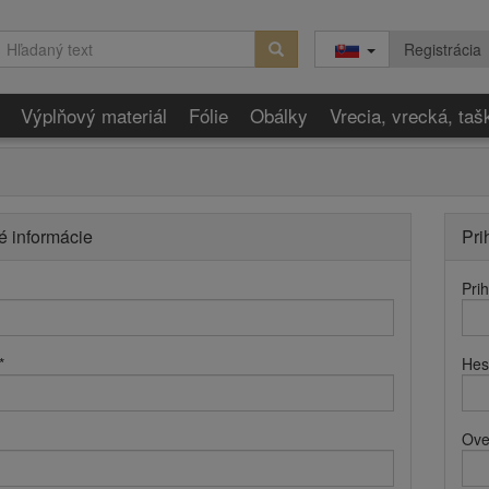
Registrácia
Výplňový materiál
Fólie
Obálky
Vrecia, vrecká, taš
é informácie
Pri
Pri
*
Hes
Ove