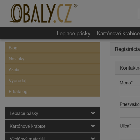
Lepiace pásky
Kartónové krabice
Blog
Registrácia
Novinky
Kontaktn
Akcia
Výpredaj
Meno
*
E-katalog
Priezvisko
Lepiace pásky
Ulica
*
Kartónové krabice
Výplňový materiál