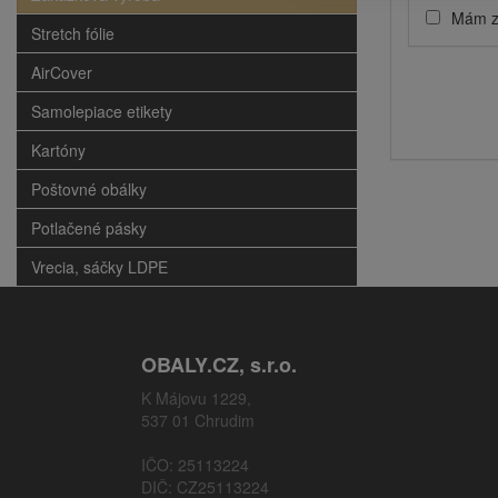
Mám zá
Stretch fólie
AirCover
Samolepiace etikety
Kartóny
Poštovné obálky
Potlačené pásky
Vrecia, sáčky LDPE
OBALY.CZ, s.r.o.
K Májovu 1229,
537 01 Chrudim
IČO: 25113224
DIČ: CZ25113224