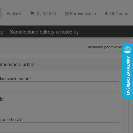
Prihlásiť
(0 / 0,00 €)
Porovnávanie
Obľúbené
ky
Samolepiace etikety a kotúčiky
Obchodné podmienky
hlasovacie údaje
hlasovacie meno
*
lo
*
renie hesla
*