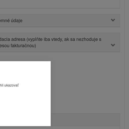
emné údaje
acia adresa (vyplňte iba vtedy, ak sa nezhoduje s
esou fakturačnou)
hli ukazovať