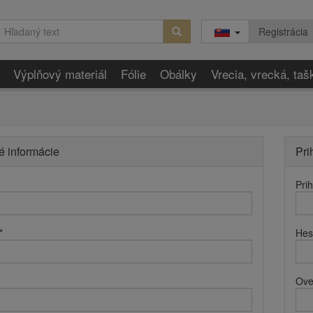
Registrácia
Výplňový materiál
Fólie
Obálky
Vrecia, vrecká, taš
é informácie
Pri
Pri
*
Hes
Ove