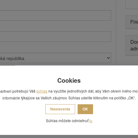
Fir
Dod
adr
Cookies
partneri potrebujú Váš
súhlas
na využitie jednotlivých dát, aby Vám okrem iného mo
informácie týkajúce sa Vašich záujmov. Súhlas udelíte kliknutím na políčko „OK“.
Nastavenia
OK
Súhlas môžete odmietnuť
tu
 emailom