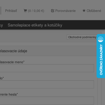
Prihlásiť
(0 / 0,00 €)
Porovnávanie
Obľúbené
ky
Samolepiace etikety a kotúčiky
Obchodné podmienky
hlasovacie údaje
hlasovacie meno
*
lo
*
renie hesla
*