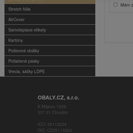
Mám zá
Stretch fólie
AirCover
Samolepiace etikety
Kartóny
Poštovné obálky
Potlačené pásky
Vrecia, sáčky LDPE
OBALY.CZ, s.r.o.
K Májovu 1229,
537 01 Chrudim
IČO: 25113224
DIČ: CZ25113224