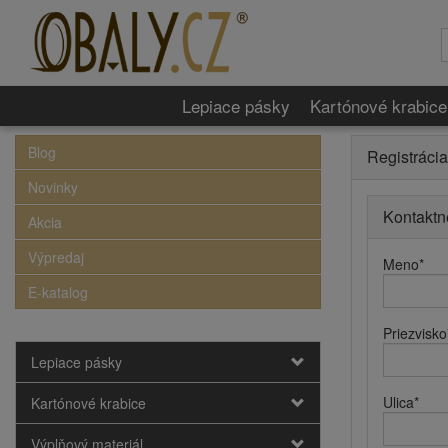
Lepiace pásky
Kartónové krabice
Blog
Registrácia
Novinky
Kontaktn
Akcia
Výpredaj
Meno
*
E-katalog
Priezvisko
Lepiace pásky
Ulica
*
Kartónové krabice
Výplňový materiál