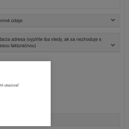
emné údaje
acia adresa (vyplňte iba vtedy, ak sa nezhoduje s
esou fakturačnou)
hli ukazovať