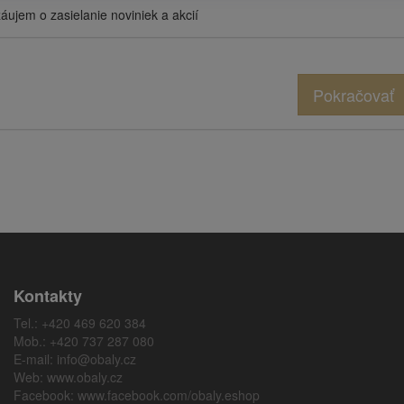
ujem o zasielanie noviniek a akcií
Pokračovať
Kontakty
Tel.: +420 469 620 384
Mob.: +420 737 287 080
E-mail:
info@obaly.cz
Web:
www.obaly.cz
Facebook:
www.facebook.com/obaly.eshop